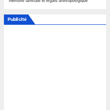
mémoire familiale et regard anthropologique
Publicité
Soutenez notre média en désactivant votre
bloqueur de publicité