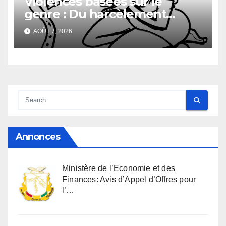
Violences basées sur le
genre : Du harcèlement
sexuel
AOÛT 7, 2026
Annonces
Ministère de l’Economie et des
Finances: Avis d’Appel d’Offres pour
l’…