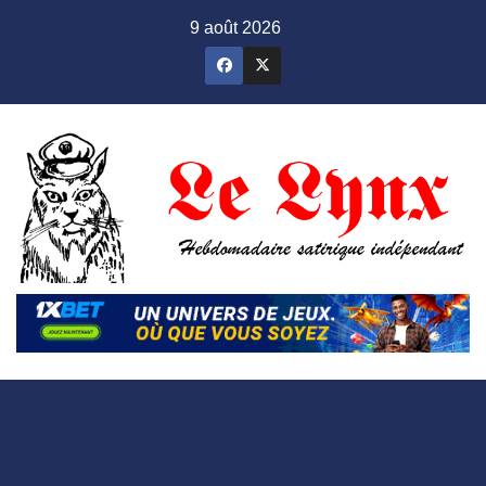
Skip
9 août 2026
to
content