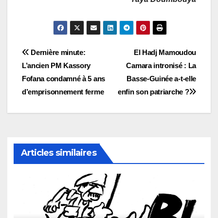
Navigation
Dernière minute:
El Hadj Mamoudou
L’ancien PM Kassory
Camara intronisé : La
de
Fofana condamné à 5 ans
Basse-Guinée a-t-elle
l’article
d’emprisonnement ferme
enfin son patriarche ?
Articles similaires