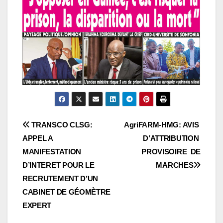
Navigation
TRANSCO CLSG:
AgriFARM-HMG: AVIS
APPEL A
D’ATTRIBUTION
de
MANIFESTATION
PROVISOIRE DE
l’article
D’INTERET POUR LE
MARCHES
RECRUTEMENT D’UN
CABINET DE GÉOMÈTRE
EXPERT