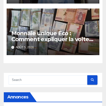
Monnaie unique Eco :
Comment expliquer la volte-
face de la Guinée
AOÛT 5, 2026
Annonces