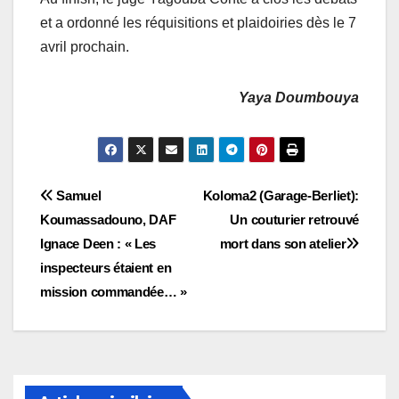
et a ordonné les réquisitions et plaidoiries dès le 7
avril prochain.
Yaya Doumbouya
Navigation
Samuel
Koloma2 (Garage-Berliet):
Koumassadouno, DAF
Un couturier retrouvé
de
Ignace Deen : « Les
mort dans son atelier
l’article
inspecteurs étaient en
mission commandée… »