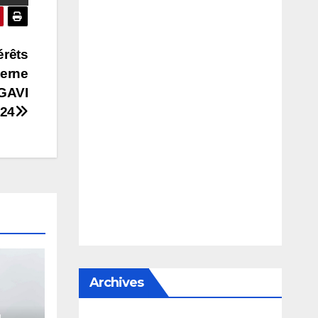
érêts
terne
 GAVI
024
Archives