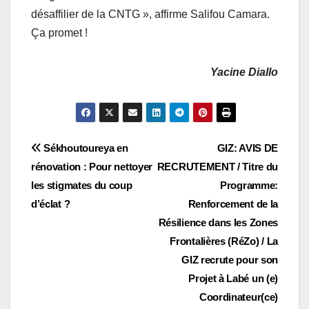
désaffilier de la CNTG », affirme Salifou Camara.
Ça promet !
Yacine Diallo
Navigation
Sékhoutoureya en
GIZ: AVIS DE
rénovation : Pour nettoyer
RECRUTEMENT / Titre du
de
les stigmates du coup
Programme:
l’article
d’éclat ?
Renforcement de la
Résilience dans les Zones
Frontalières (RéZo) / La
GIZ recrute pour son
Projet à Labé un (e)
Coordinateur(ce)