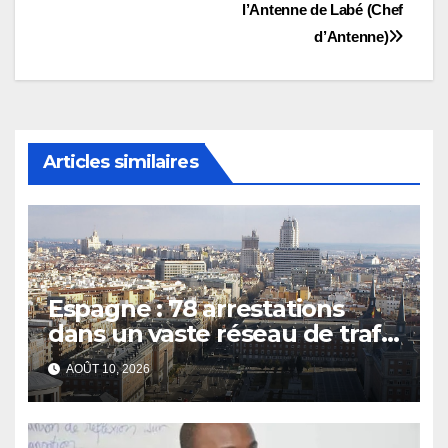
l’Antenne de Labé (Chef
d’Antenne)
Articles similaires
Espagne : 78 arrestations
dans un vaste réseau de trafic
d’êtres humains et de drogue
AOÛT 10, 2026