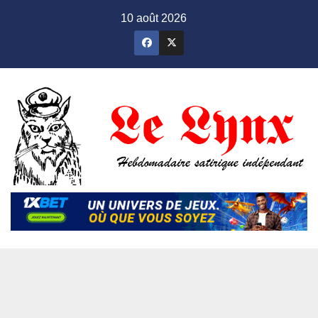
Skip
10 août 2026
to
content