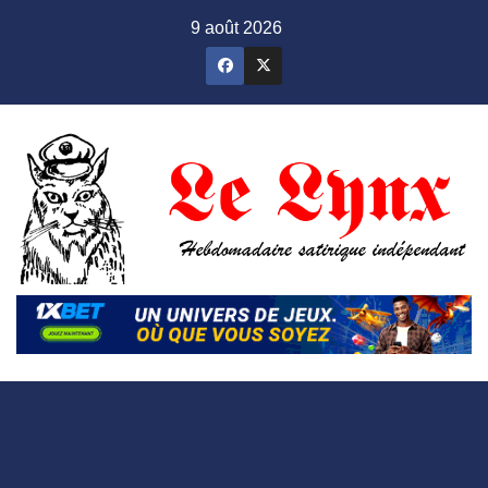
Skip
9 août 2026
to
content