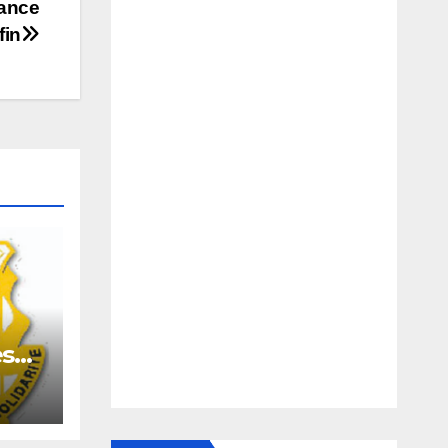
rance
fin
es