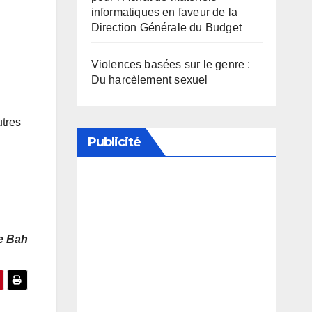
informatiques en faveur de la
Direction Générale du Budget
Violences basées sur le genre :
Du harcèlement sexuel
utres
Publicité
Soutenez notre média en
désactivant votre bloqueur de
publicité
e Bah