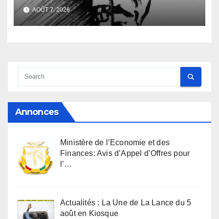
familiale et regard
AOÛT 7, 2026
anthropologique
Annonces
Ministère de l’Economie et des
Finances: Avis d’Appel d’Offres pour
l’…
Actualités : La Une de La Lance du 5
août en Kiosque