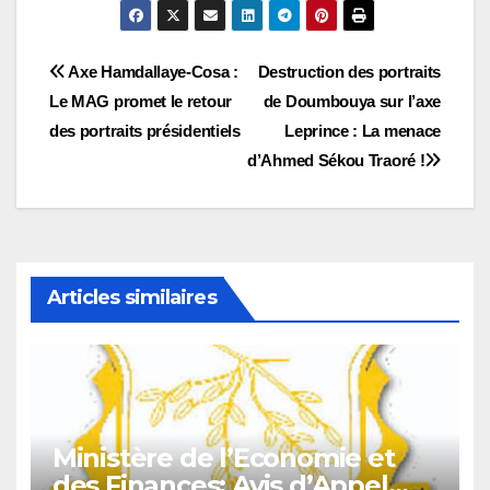
Navigation
Axe Hamdallaye-Cosa :
Destruction des portraits
Le MAG promet le retour
de Doumbouya sur l’axe
de
des portraits présidentiels
Leprince : La menace
l’article
d’Ahmed Sékou Traoré !
Articles similaires
Ministère de l’Economie et
des Finances: Avis d’Appel