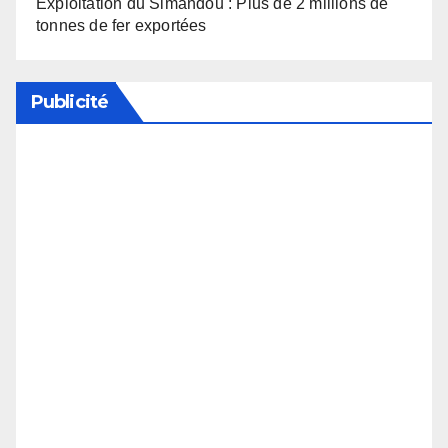
Exploitation du Simandou : Plus de 2 millions de
tonnes de fer exportées
Publicité
Soutenez notre média en désactivant votre
bloqueur de publicité