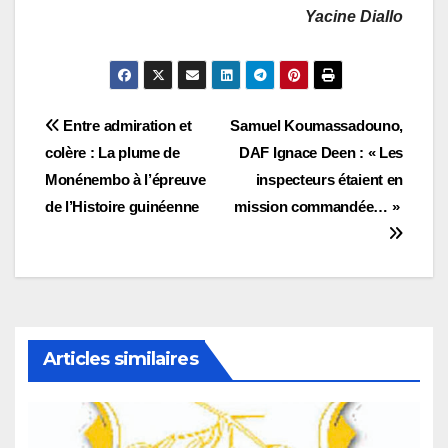
Yacine Diallo
Navigation
Entre admiration et
Samuel Koumassadouno,
colère : La plume de
DAF Ignace Deen : « Les
de
Monénembo à l’épreuve
inspecteurs étaient en
l’article
de l’Histoire guinéenne
mission commandée… »
Articles similaires