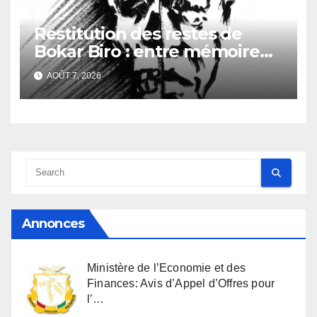
Restitution des restes de
Bokar Biro : entre mémoire
familiale et regard
AOÛT 7, 2026
anthropologique
Annonces
Ministère de l’Economie et des
Finances: Avis d’Appel d’Offres pour
l’…