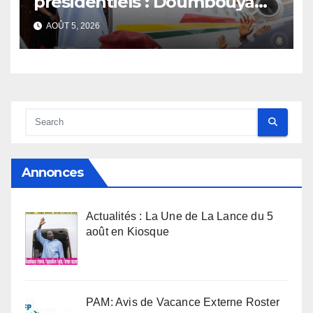
présidentiels : Doumbouya
s’envole, l’opposition s’agite,
AOÛT 5, 2026
l’armée rassure
Annonces
Actualités : La Une de La Lance du 5
août en Kiosque
PAM: Avis de Vacance Externe Roster