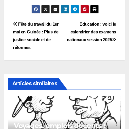
Navigation
Fête du travail du 1er
Education : voici le
mai en Guinée : Plus de
calendrier des examens
de
justice sociale et de
nationaux session 2025
l’article
réformes
Articles similaires
Voyages, emplois décents :