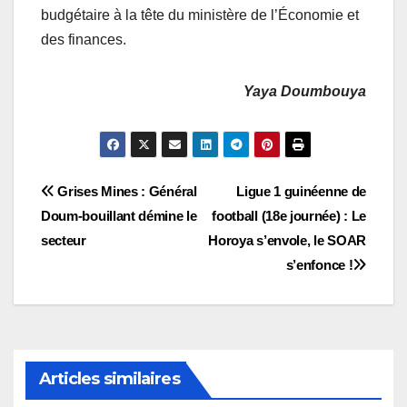
budgétaire à la tête du ministère de l’Économie et
des finances.
Yaya Doumbouya
Navigation
Grises Mines : Général
Ligue 1 guinéenne de
Doum-bouillant démine le
football (18e journée) : Le
de
secteur
Horoya s’envole, le SOAR
l’article
s’enfonce !
Articles similaires