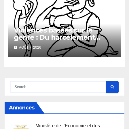
Générale du Budget
Violences basées sur le
genre : Du harcèlement
sexuel
AOÛT 7, 2026
Annonces
Ministère de l’Economie et des