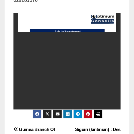
629281370
Navigation
Guinea Branch Of
Siguiri (kintinian) : Des