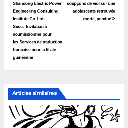
Shandong Electric Power
soupçons de viol sur une
de
Engineering Consulting
adolescente retrouvée
l’article
Institute Co. Ltd-
morte, pendue
Succ: Invitation à
soumissionner pour
les Services de traduction
française pour la filiale
guinéenne
Articles similaires