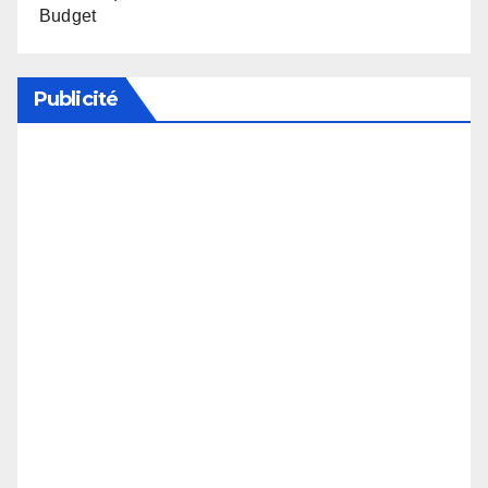
Budget
Publicité
Soutenez notre média en désactivant votre
bloqueur de publicité