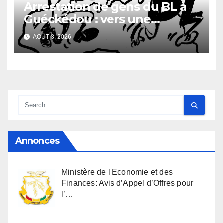
Arrestation de gens du BL à
Guéckédou : vers une
démission des conseillés du
AOÛT 8, 2026
parti à Ouendé-Kénéma ?
Annonces
Ministère de l’Economie et des
Finances: Avis d’Appel d’Offres pour
l’…