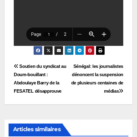
Navigation
Soutien du syndicat au
Sénégal: les journalistes
Doum-bouillant :
dénoncent la suspension
de
Abdoulaye Barry de la
de plusieurs centaines de
l’article
FESATEL désapprouve
médias
Articles similaires