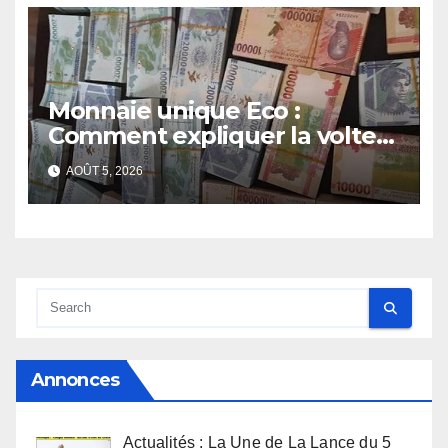
Monnaie unique Eco :
Comment expliquer la volte-
face de la Guinée
AOÛT 5, 2026
Annonces
Actualités : La Une de La Lance du 5