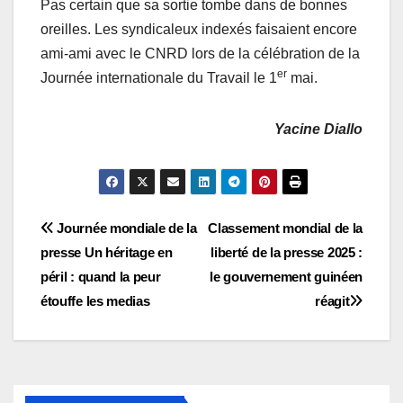
Pas certain que sa sortie tombe dans de bonnes
oreilles. Les syndicaleux indexés faisaient encore
ami-ami avec le CNRD lors de la célébration de la
er
Journée internationale du Travail le 1
mai.
Yacine Diallo
Navigation
Journée mondiale de la
Classement mondial de la
presse Un héritage en
liberté de la presse 2025 :
de
péril : quand la peur
le gouvernement guinéen
l’article
étouffe les medias
réagit