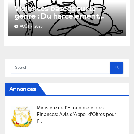
Violences basées sur le
genre : Du harcèlement
sexuel
AOÛT 7, 2026
Annonces
Ministère de l’Economie et des
Finances: Avis d’Appel d’Offres pour
l’…