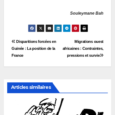
Souleymane Bah
Navigation
Disparitions forcées en
Migrations ouest
Guinée : La position de la
africaines : Contraintes,
de
France
pressions et survie
l’article
Articles similaires