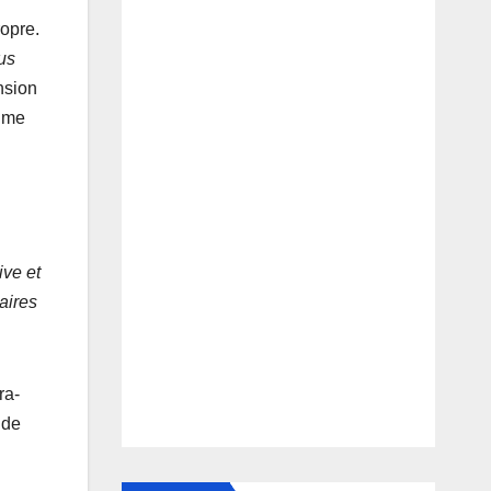
ropre.
us
nsion
time
ive et
aires
ra-
 de