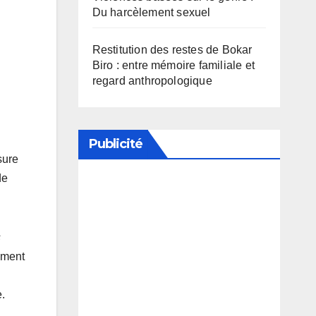
Du harcèlement sexuel
Restitution des restes de Bokar
Biro : entre mémoire familiale et
regard anthropologique
Publicité
sure
de
Soutenez notre média en
désactivant votre bloqueur de
s
publicité
ement
e.