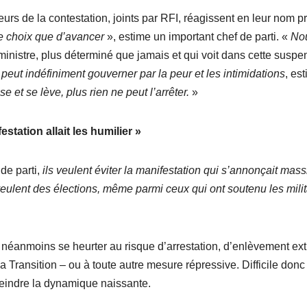
urs de la contestation, joints par RFI, réagissent en leur nom p
tre choix que d’avancer
», estime un important chef de parti. «
No
inistre, plus déterminé que jamais et qui voit dans cette suspe
peut indéfiniment gouverner par la peur et les intimidations
, es
 et se lève, plus rien ne peut l’arrêter.
»
estation allait les humilier
»
 de parti,
ils veulent éviter la manifestation qui s’annonçait mass
eulent des élections, même parmi ceux qui ont soutenu les milit
 néanmoins se heurter au risque d’arrestation, d’enlèvement ext
a Transition – ou à toute autre mesure répressive. Difficile donc
éteindre la dynamique naissante.