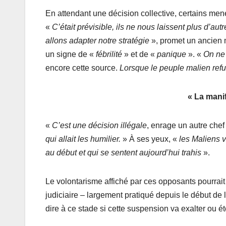
En attendant une décision collective, certains mene
«
C’était prévisible, ils ne nous laissent plus d’au
allons adapter notre stratégie
», promet un ancien m
un signe de «
fébrilité
» et de «
panique
». «
On ne 
encore cette source.
Lorsque le peuple malien refuse
«
La manif
«
C’est une décision illégale
, enrage un autre chef
qui allait les humilier.
» À ses yeux, «
les Maliens v
au début et qui se sentent aujourd’hui trahis
».
Le volontarisme affiché par ces opposants pourrait
judiciaire – largement pratiqué depuis le début de l
dire à ce stade si cette suspension va exalter ou 