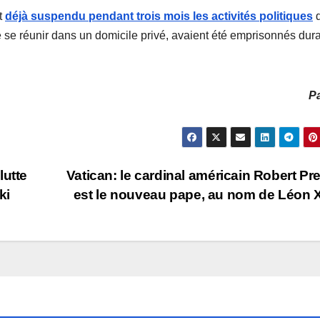
nt
déjà suspendu pendant trois mois les activités politiques
d
é se réunir dans un domicile privé, avaient été emprisonnés dur
Pa
lutte
Vatican: le cardinal américain Robert Pr
ki
est le nouveau pape, au nom de Léon 