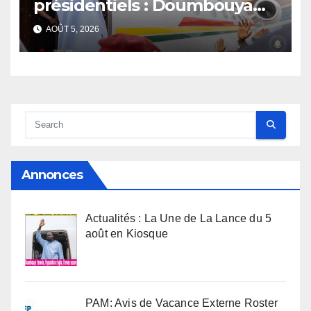
présidentiels : Doumbouya
s’envole, l’opposition s’agite,
AOÛT 5, 2026
l’armée rassure
Annonces
Actualités : La Une de La Lance du 5
août en Kiosque
PAM: Avis de Vacance Externe Roster