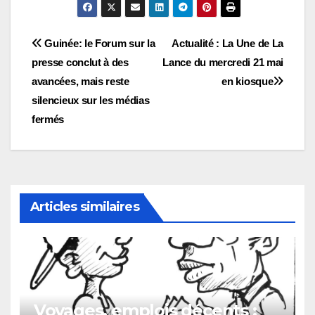
Navigation
Guinée: le Forum sur la
Actualité : La Une de La
presse conclut à des
Lance du mercredi 21 mai
de
avancées, mais reste
en kiosque
l’article
silencieux sur les médias
fermés
Articles similaires
Voyages, emplois décents :