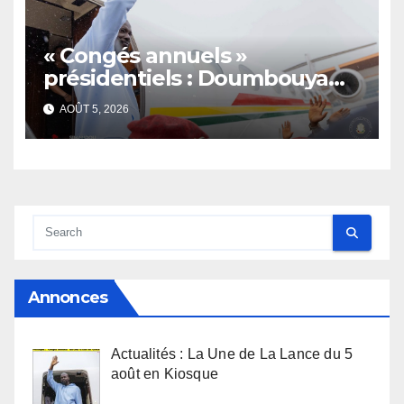
« Congés annuels »
présidentiels : Doumbouya
s’envole, l’opposition s’agite,
AOÛT 5, 2026
l’armée rassure
Annonces
Actualités : La Une de La Lance du 5
août en Kiosque