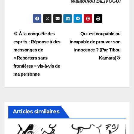
Walaoulou BILIVOGUI
Navigation
À la conquête des
Qui est coupable ou
esprits : Réponse à des
incapable de prouver son
de
mensonges de
innocence ? (Par Tibou
l’article
« Reporters sans
Kamara)
frontières » vis-à-vis de
ma personne
Articles similaires