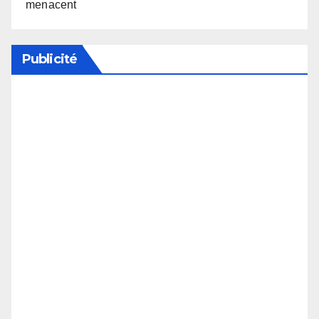
menacent
Publicité
Soutenez notre média en désactivant votre
bloqueur de publicité