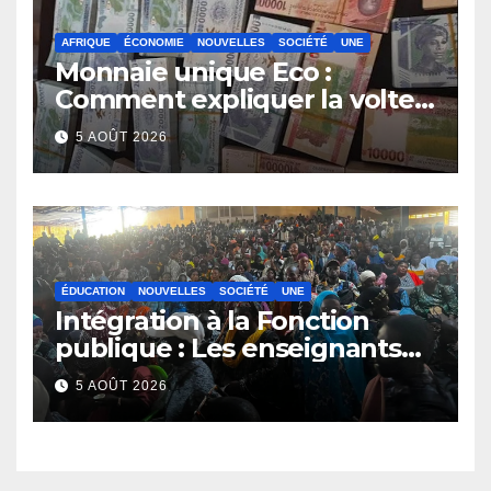
AFRIQUE
ÉCONOMIE
NOUVELLES
SOCIÉTÉ
UNE
Monnaie unique Eco :
Comment expliquer la volte-
face de la Guinée
5 AOÛT 2026
ÉDUCATION
NOUVELLES
SOCIÉTÉ
UNE
Intégration à la Fonction
publique : Les enseignants
contractuels haussent le ton
5 AOÛT 2026
et menacent