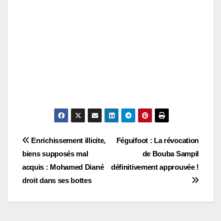
Navigation
Enrichissement illicite,
Féguifoot : La révocation
biens supposés mal
de Bouba Sampil
de
acquis : Mohamed Diané
définitivement approuvée !
l’article
droit dans ses bottes