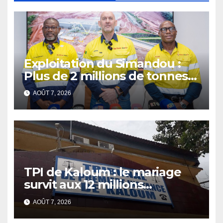
Exploitation du Simandou :
Plus de 2 millions de tonnes
de fer exportées
AOÛT 7, 2026
TPI de Kaloum : le mariage
survit aux 12 millions
détournés
AOÛT 7, 2026