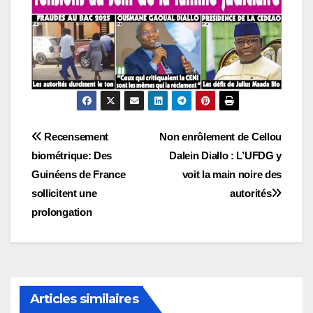
Navigation
Recensement
Non enrôlement de Cellou
biométrique: Des
Dalein Diallo : L’UFDG y
de
Guinéens de France
voit la main noire des
l’article
sollicitent une
autorités
prolongation
Articles similaires