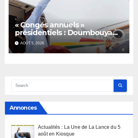
« Congés annuels »
présidentiels : Doumbouya
s’envole, l’opposition s’agite,
AOÛT 5, 2026
l’armée rassure
Annonces
Actualités : La Une de La Lance du 5
août en Kiosque