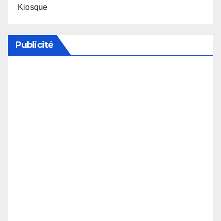
Kiosque
Publicité
Soutenez notre média en désactivant votre
bloqueur de publicité