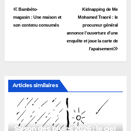
Navigation
Bambéto-
Kidnapping de Me
magasin : Une maison et
Mohamed Traoré : le
de
son contenu consumés
procureur général
l’article
annonce l’ouverture d’une
enquête et joue la carte de
l’apaisement
Articles similaires
Saison des pluies 2026 : le ciel