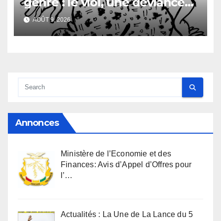
genre : le viol, une déviance
aussi vieille que l’humanité
AOÛT 9, 2026
Annonces
Ministère de l’Economie et des
Finances: Avis d’Appel d’Offres pour
l’…
Actualités : La Une de La Lance du 5