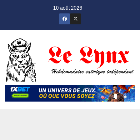
Skip
10 août 2026
to
content