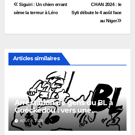
Navigation
Siguiri : Un chien errant
CHAN 2024 : le
sème la terreur à Léro
Syli débute le 4 août face
de
au Niger
l’article
Articles similaires
Arrestation de gens du BL à
Guéckédou : vers une
démission des conseillés du
AOÛT 8, 2026
parti à Ouendé-Kénéma ?