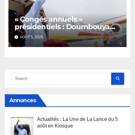
« Congés annuels »
présidentiels : Doumbouya
s’envole, l’opposition s’agite,
AOÛT 5, 2026
l’armée rassure
Annonces
Actualités : La Une de La Lance du 5
août en Kiosque