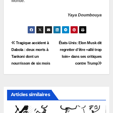
Monde.
Yaya Doumbouya
Navigation
Tragique accident à
États-Unis: Elon Musk dit
Dabola : deux morts à
regretter d’être «allé trop
de
Tankoni dont un
loin» dans ses critiques
l’article
nourrisson de six mois
contre Trump
Articles similaires