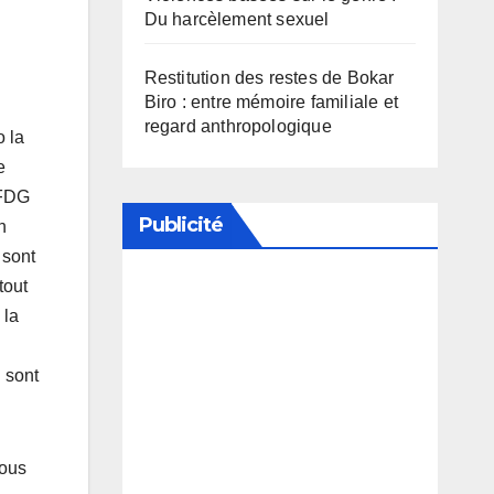
Du harcèlement sexuel
Restitution des restes de Bokar
Biro : entre mémoire familiale et
regard anthropologique
o la
e
’UFDG
Publicité
n
 sont
tout
Soutenez notre média en
 la
désactivant votre bloqueur de
 sont
publicité
Nous