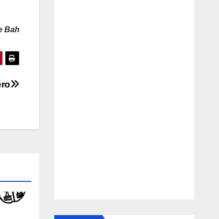
e Bah
éro