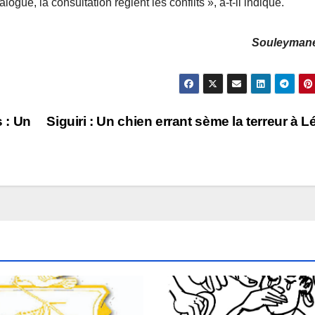
ialogue, la consultation règlent les conflits », a-t-il indiqué.
Souleyman
 : Un
Siguiri : Un chien errant sème la terreur à L