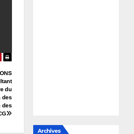
IONS
ltant
re du
n des
n des
ACG
Archives