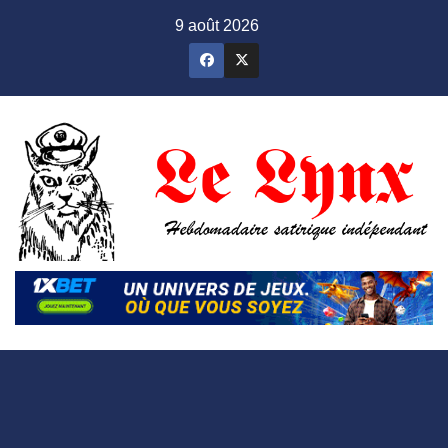
Skip
9 août 2026
to
content