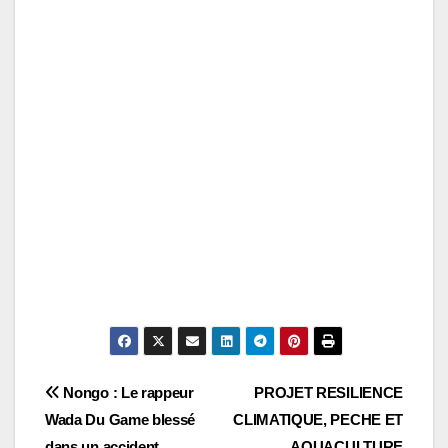
Navigation
Nongo : Le rappeur
PROJET RESILIENCE
Wada Du Game blessé
CLIMATIQUE, PECHE ET
de
dans un accident
AQUACULTURE