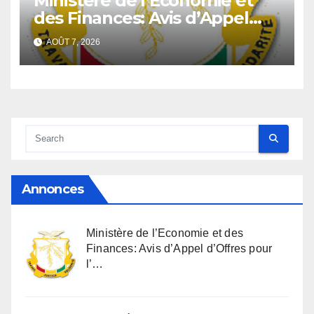
Ministère de l’Economie et
des Finances: Avis d’Appel
d’Offres pour l’Achat de
AOÛT 7, 2026
matériels informatiques en
faveur de la Direction
Générale du Budget
Annonces
Ministère de l’Economie et des
Finances: Avis d’Appel d’Offres pour
l’…