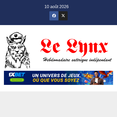
Skip
10 août 2026
to
content