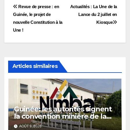
Navigation
Revue de presse : en
Actualités : La Une de la
Guinée, le projet de
Lance du 2 juillet en
de
nouvelle Constitution à la
Kiosque
l’article
Une !
Articles similaires
Guinée: les autorités signent
la convention minière de la
société Nimba Mining
AOÛT 9, 2026