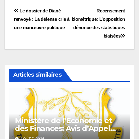
Navigation
Le dossier de Diané
Recensement
renvoyé : La défense crie à
biométrique: L’opposition
de
une manœuvre politique
dénonce des statistiques
l’article
biaisées
Articles similaires
Ministère de l’Economie et
des Finances: Avis d’Appel
d’Offres pour l’Achat de
AOÛT 7, 2026