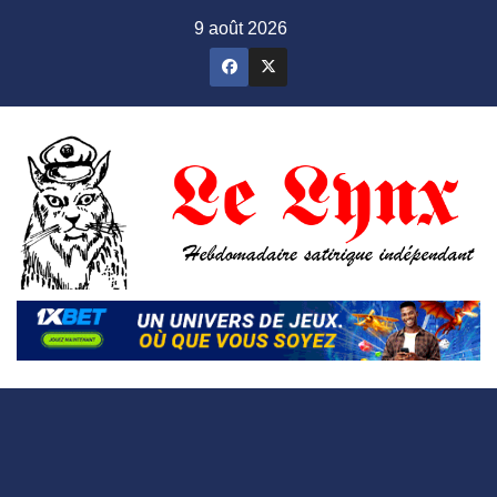
Skip
9 août 2026
to
content