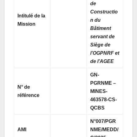
de
Constructio
Intitulé de la
n du
Mission
Bâtiment
servant de
Siège de
l’OGPNRF et
de l’AGEE
GN-
PGRNME –
N° de
MINES-
référence
463578-CS-
QCBS
N°007/PGR
AMI
NME/MEDD/