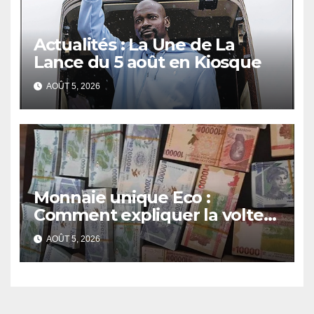
Actualités : La Une de La
Lance du 5 août en Kiosque
AOÛT 5, 2026
Monnaie unique Eco :
Comment expliquer la volte-
face de la Guinée
AOÛT 5, 2026