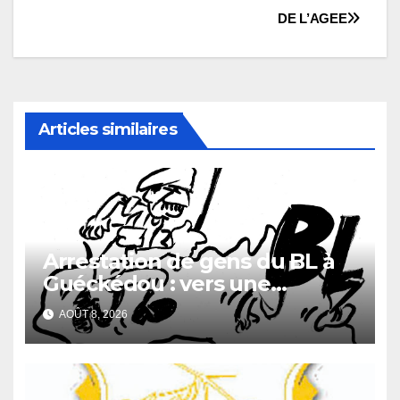
DE L’AGEE
Articles similaires
Arrestation de gens du BL à
Guéckédou : vers une
démission des conseillés du
AOÛT 8, 2026
parti à Ouendé-Kénéma ?