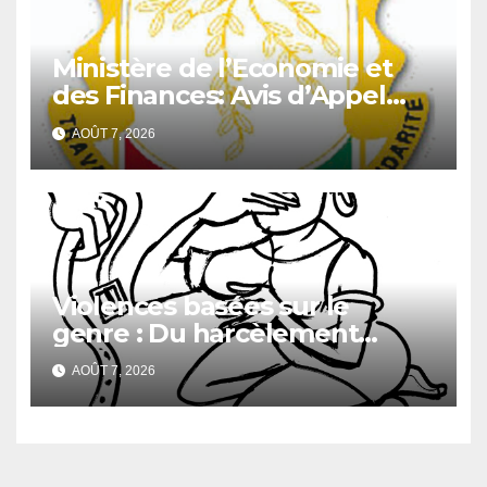
Ministère de l’Economie et
des Finances: Avis d’Appel
d’Offres pour l’Achat de
AOÛT 7, 2026
matériels informatiques en
faveur de la Direction
Générale du Budget
Violences basées sur le
genre : Du harcèlement
sexuel
AOÛT 7, 2026