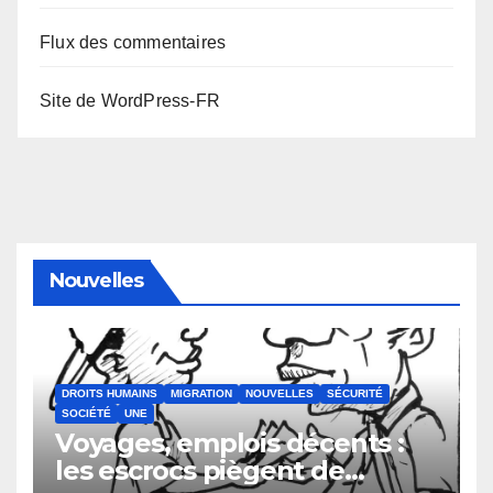
Flux des commentaires
Site de WordPress-FR
Nouvelles
DROITS HUMAINS
MIGRATION
NOUVELLES
SÉCURITÉ
SOCIÉTÉ
UNE
Voyages, emplois décents :
les escrocs piègent de