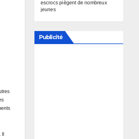
escrocs piègent de nombreux
jeunes
Publicité
Soutenez notre média en
désactivant votre bloqueur de
publicité
utres
es
ments
 Il