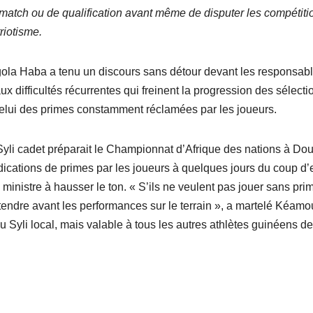
atch ou de qualification avant même de disputer les compétitio
riotisme.
la Haba a tenu un discours sans détour devant les responsab
x difficultés récurrentes qui freinent la progression des sélecti
celui des primes constamment réclamées par les joueurs.
 Syli cadet préparait le Championnat d’Afrique des nations à Dou
dications de primes par les joueurs à quelques jours du coup d’
ministre à hausser le ton. « S’ils ne veulent pas jouer sans prim
ntendre avant les performances sur le terrain », a martelé Kéamo
Syli local, mais valable à tous les autres athlètes guinéens de