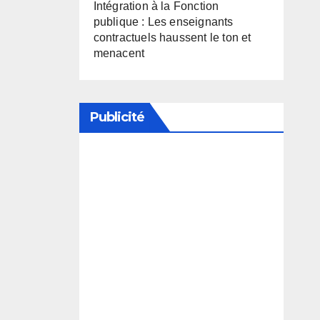
Intégration à la Fonction
publique : Les enseignants
contractuels haussent le ton et
menacent
Publicité
Soutenez notre média en
désactivant votre bloqueur de
publicité