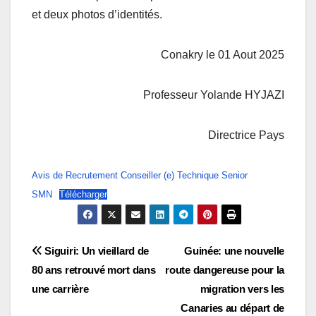
et deux photos d’identités.
Conakry le 01 Aout 2025
Professeur Yolande HYJAZI
Directrice Pays
Avis de Recrutement Conseiller (e) Technique Senior
SMN
Télécharger
Navigation
Siguiri: Un vieillard de
Guinée: une nouvelle
80 ans retrouvé mort dans
route dangereuse pour la
de
une carrière
migration vers les
l’article
Canaries au départ de