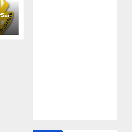
es
n
ale