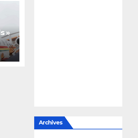
s »
te,
Archives