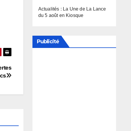
Actualités : La Une de La Lance
du 5 août en Kiosque
Publicité
Soutenez notre média en
ertes
désactivant votre bloqueur de
ncs
publicité