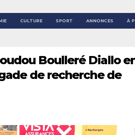
MIE
CULTURE
SPORT
ANNONCES
À 
oudou Boulleré Diallo e
rigade de recherche de