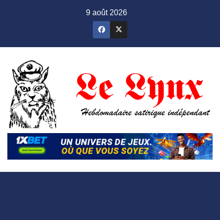
Skip
9 août 2026
to
content