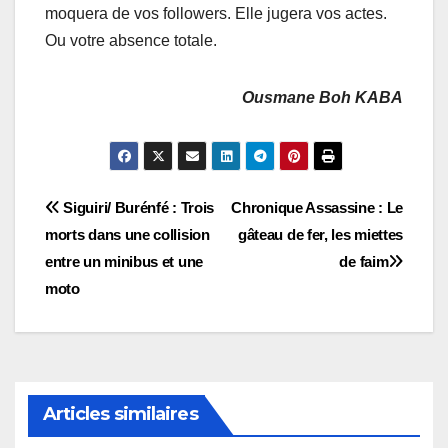
moquera de vos followers. Elle jugera vos actes.
Ou votre absence totale.
Ousmane Boh KABA
Navigation
Siguiri/ Burénfé : Trois
Chronique Assassine : Le
morts dans une collision
gâteau de fer, les miettes
de
entre un minibus et une
de faim
l’article
moto
Articles similaires