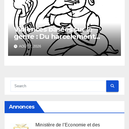
Générale du Budget
Violences basées sur le
genre : Du harcèlement
sexuel
AOÛT 7, 2026
Annonces
Ministère de l’Economie et des