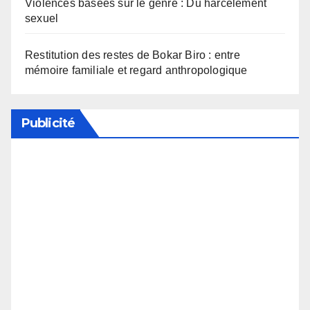
Violences basées sur le genre : Du harcèlement
sexuel
Restitution des restes de Bokar Biro : entre
mémoire familiale et regard anthropologique
Publicité
Soutenez notre média en désactivant votre
bloqueur de publicité