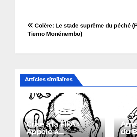
Navigation
Colère: Le stade suprême du péché (
Tierno Monénembo)
de
l’article
Articles similaires
Crise à la FIFA :
Arre
Appelé à
du B