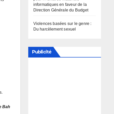
informatiques en faveur de la
Direction Générale du Budget
Violences basées sur le genre :
Du harcèlement sexuel
Publicité
Soutenez notre média en
désactivant votre bloqueur de
publicité
s.
e Bah