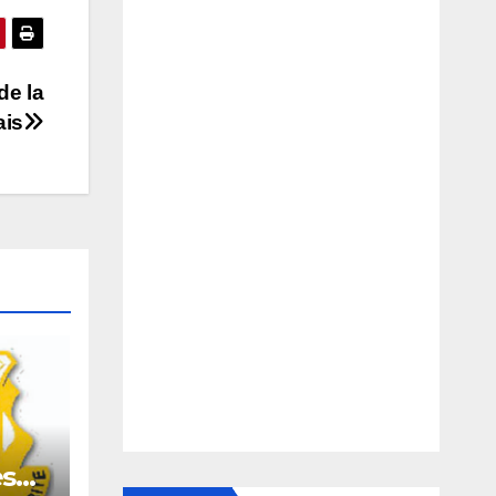
de la
ais
es