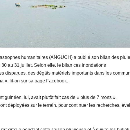
tastrophes humanitaires (ANGUCH) a publié son bilan des plui
30 au 31 juillet. Selon elle, le bilan ces inondations
ées disparues, des dégâts matériels importants dans les commu
a », lit-on sur sa page Facebook.
guinéen, lui, avait plutôt fait cas de « plus de 7 morts ».
 déployées sur le terrain, pour continuer les recherches, éva
 maximale pendant cette saison pluvieuse et à suivre les bullet