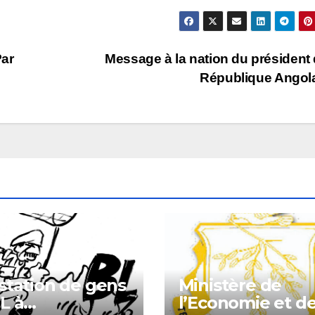
Par
Message à la nation du président 
République Angol
station de gens
Ministère de
L à
l’Economie et d