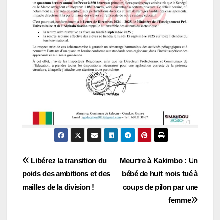
Navigation
Libérez la transition du
Meurtre à Kakimbo : Un
poids des ambitions et des
bébé de huit mois tué à
de
mailles de la division !
coups de pilon par une
l’article
femme