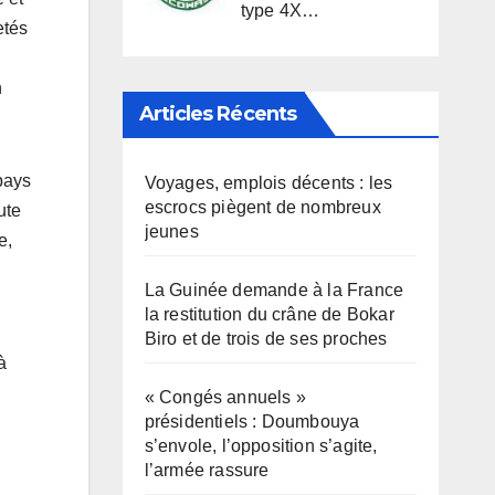
type 4X…
etés
n
Articles Récents
pays
Voyages, emplois décents : les
escrocs piègent de nombreux
ute
jeunes
e,
La Guinée demande à la France
la restitution du crâne de Bokar
Biro et de trois de ses proches
à
« Congés annuels »
présidentiels : Doumbouya
s’envole, l’opposition s’agite,
l’armée rassure