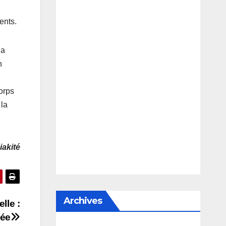
ents.
la
n
corps
 la
iakité
Archives
lle :
uée