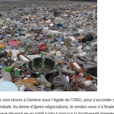
 sont réunis à Genève sous l’égide de l’ONU, pour s’accorder 
 mondiale. Au terme d’âpres négociations, le rendez-vous n’a fina
stique déversé en quantité partout menace la biodiversité terrestr