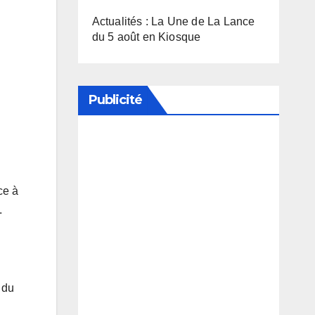
Actualités : La Une de La Lance
du 5 août en Kiosque
Publicité
Soutenez notre média en
désactivant votre bloqueur de
ce à
publicité
.
 du