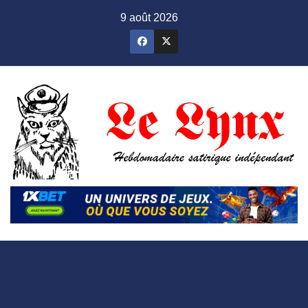
Skip
9 août 2026
to
content