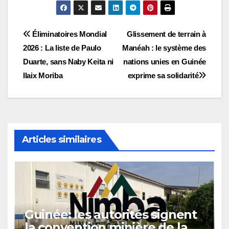
Navigation
Éliminatoires Mondial
Glissement de terrain à
2026 : La liste de Paulo
Manéah : le système des
de
Duarte, sans Naby Keita ni
nations unies en Guinée
l’article
Ilaix Moriba
exprime sa solidarité
Articles similaires
Guinée: les autorités signent
la convention minière de la