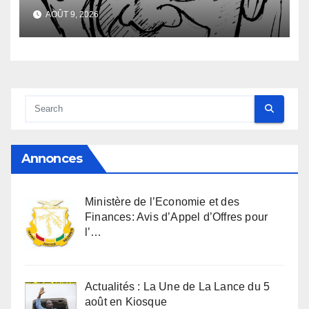
Infantino vacille
AOÛT 9, 2026
Annonces
Ministère de l’Economie et des
Finances: Avis d’Appel d’Offres pour
l’…
Actualités : La Une de La Lance du 5
août en Kiosque