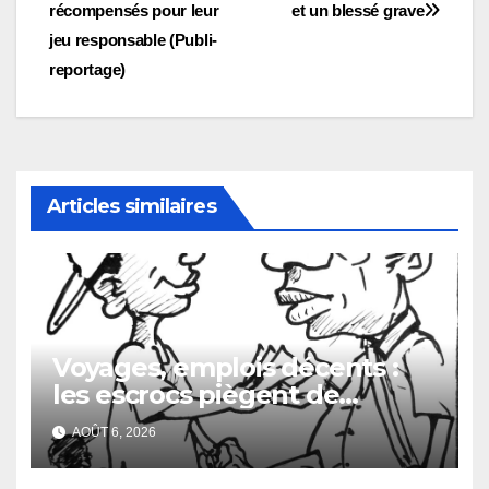
de
récompensés pour leur
et un blessé grave
l’article
jeu responsable (Publi-
reportage)
Articles similaires
Voyages, emplois décents :
les escrocs piègent de
nombreux jeunes
AOÛT 6, 2026