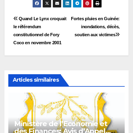
Navigation
Quand Le Lynx croquait
Fortes pluies en Guinée:
le référendum
inondations, décès,
de
constitutionnel de Fory
soutien aux victimes
l’article
Coco en novembre 2001
Articles similaires
Ministère de l’Economie et
des Finances: Avis d’Appel