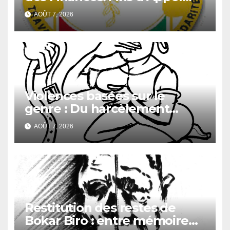
d’Offres pour l’Achat de
AOÛT 7, 2026
matériels informatiques en
faveur de la Direction
Générale du Budget
Violences basées sur le
genre : Du harcèlement
sexuel
AOÛT 7, 2026
Restitution des restes de
Bokar Biro : entre mémoire