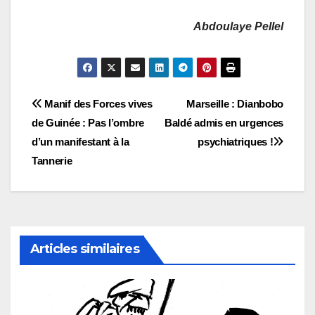
Abdoulaye Pellel
Navigation
Manif des Forces vives
Marseille : Dianbobo
de Guinée : Pas l’ombre
Baldé admis en urgences
de
d’un manifestant à la
psychiatriques !
l’article
Tannerie
Articles similaires