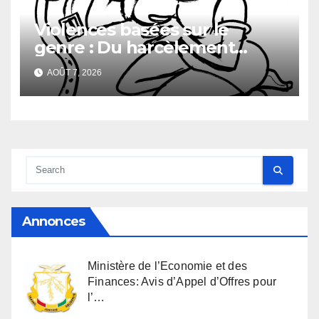
Violences basées sur le
genre : Du harcèlement
sexuel
AOÛT 7, 2026
Annonces
Ministère de l’Economie et des
Finances: Avis d’Appel d’Offres pour
l’…