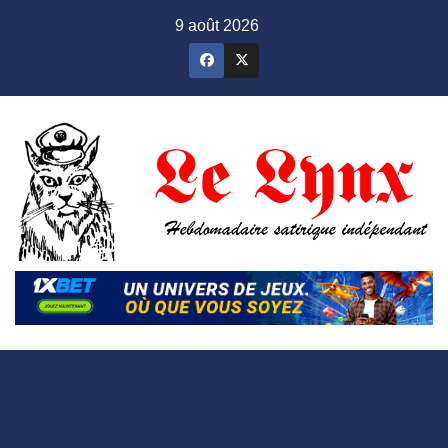
Skip
9 août 2026
to
content