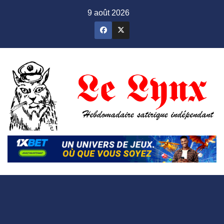
Skip
9 août 2026
to
content