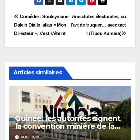
Navigation
Comédie : Souleymane
Anecdotes électorales, ou
Dalein Diallo, alias « Mon
l’art de truquer… avec tact
de
Directeur », s’est s’éteint
! (Tibou Kamara)
l’article
Articles similaires
Guinée: les autorités signent
la convention minière de la
société Nimba Mining
AOÛT 9, 2026