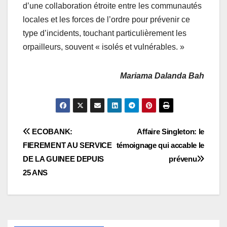
d’une collaboration étroite entre les communautés
locales et les forces de l’ordre pour prévenir ce
type d’incidents, touchant particulièrement les
orpailleurs, souvent « isolés et vulnérables. »
Mariama Dalanda Bah
Navigation
ECOBANK:
Affaire Singleton: le
FIEREMENT AU SERVICE
témoignage qui accable le
de
DE LA GUINEE DEPUIS
prévenu
l’article
25 ANS