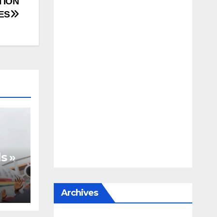
TION
ES
s »
Archives
te,